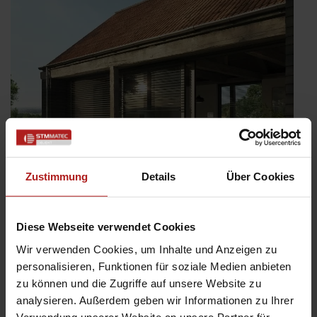
Zustimmung
Details
Über Cookies
Diese Webseite verwendet Cookies
Wir verwenden Cookies, um Inhalte und Anzeigen zu
Förderung für Ihre Sanierung Teil 2: Individueller
personalisieren, Funktionen für soziale Medien anbieten
Sanierungsfahrplan (iSFP)
zu können und die Zugriffe auf unsere Website zu
Veröffentlicht
31. Juli 2024
analysieren. Außerdem geben wir Informationen zu Ihrer
am
In Teil 1 unserer Förderungsserie haben wir Ihnen mit der BEG EM
Verwendung unserer Website an unsere Partner für