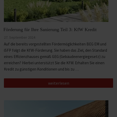
Förderung für Ihre Sanierung Teil 3: KfW Kredit
Veröffentlicht
27. September 2024
am
Auf die bereits vorgestellten Fördermöglichkeiten BEG EM und
iSFP folgt die KfW-Förderung. Sie haben das Ziel, den Standard
eines Effizienzhauses gemäß GEG (Gebäudeenergiegesetz) zu
erreichen? Hierbei unterstützt Sie die KfW. Erhalten Sie einen
Kredit zu günstigen Konditionen und bis zu …
„Förderung
weiterlesen
für
Ihre
Sanierung
Teil
3:
KfW
Kredit“