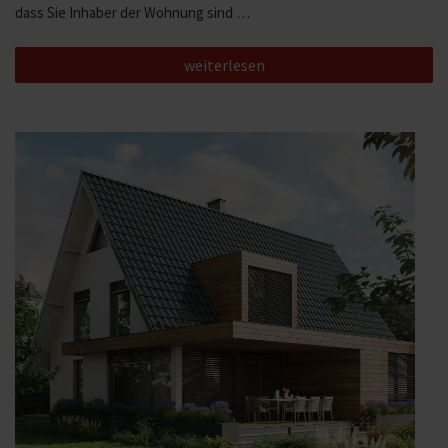
dass Sie Inhaber der Wohnung sind …
„Förderung
weiterlesen
für
Ihre
Sanierung
Teil
4:
Steuerliche
Förderung“