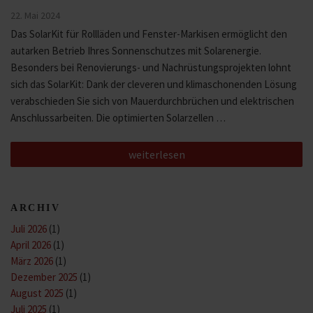
Veröffentlicht
22. Mai 2024
am
Das SolarKit für Rollläden und Fenster-Markisen ermöglicht den
autarken Betrieb Ihres Sonnenschutzes mit Solarenergie.
Besonders bei Renovierungs- und Nachrüstungsprojekten lohnt
sich das SolarKit: Dank der cleveren und klimaschonenden Lösung
verabschieden Sie sich von Mauerdurchbrüchen und elektrischen
Anschlussarbeiten. Die optimierten Solarzellen …
„Komfortabel
weiterlesen
ohne
Kabel:
Das
SolarKit
ARCHIV
von
WAREMA“
Juli 2026
(1)
April 2026
(1)
März 2026
(1)
Dezember 2025
(1)
August 2025
(1)
Juli 2025
(1)