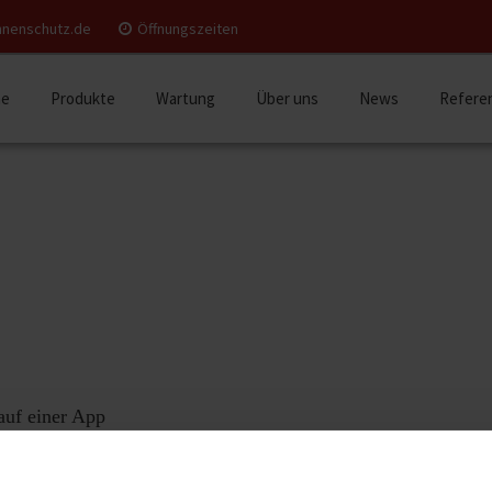
nnenschutz.de
Öffnungszeiten
e
Produkte
Wartung
Über uns
News
Refere
auf einer App
nd homee. Wenn Sie mehr als nur Ihren Sonnenschutz intelligent vern