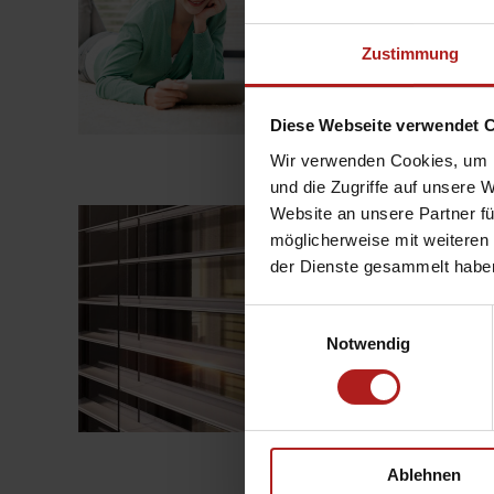
möchten, ist die WMS E
herstellerübergreifend
Zustimmung
„Das
weiterlesen
ganze
Diese Webseite verwendet 
Zuhause
auf
Wir verwenden Cookies, um I
einer
App“
und die Zugriffe auf unsere 
Website an unsere Partner fü
Zetra – die neue La
möglicherweise mit weiteren
Veröffentlicht
17. Dezember 2021
der Dienste gesammelt habe
am
Modern geradlinig. Einz
geradlinigen Geometrie
Einwilligungsauswahl
Sichtschutz bietet die
Notwendig
„Zetra
weiterlesen
–
die
neue
Lamelle
Ablehnen
für