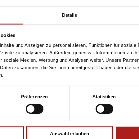
rweiterung von homee die richtige Lösung für Sie. homee ist Ihre modul
e Smart Home Zentrale. Bedienen Sie Ihr gesamtes …
Details
Cookies
nhalte und Anzeigen zu personalisieren, Funktionen für soziale
Website zu analysieren. Außerdem geben wir Informationen zu I
r soziale Medien, Werbung und Analysen weiter. Unsere Partner
melle für Außenjalousien im modernen, geradlinigen Design
 Daten zusammen, die Sie ihnen bereitgestellt haben oder die s
n.
igartig flexibel. Die neue Zetra Lamelle von WAREMA passt sich mit ihrer
 harmonisch in die moderne Fassade ein. Neben einem optimalen Hitze-,
 neue Lamelle auch eine bewährte Abdunkelung und garantiert eine …
Präferenzen
Statistiken
Auswahl erlauben