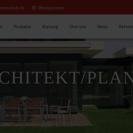
nnenschutz.de
Öffnungszeiten
e
Produkte
Wartung
Über uns
News
Refere
CHITEKT/PLA