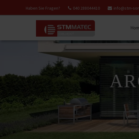
Haben Sie Fragen?
040 288044410
info@stm-so
Hom
AR