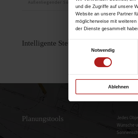
Außenliegender Sonnenschutz
Innenliegen
und die Zugriffe auf unsere 
Website an unsere Partner fü
möglicherweise mit weiteren
der Dienste gesammelt habe
Intelligente Steuerung
Einwilligungsauswahl
Somme
Notwendig
Ablehnen
Planungstools
Jedes Objek
Wünsche un
Sonnenschu