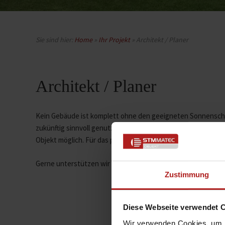
Sie sind hier:
Home
»
Ihr Projekt
»
Architekt / Planer
Architekt / Planer
Kein Gebäude ist komplett ohne den geeigneten Sonnenschu
zukünftig sinnvoll genutzt werden. Ob angenehmes Raumklim
Objekt möglich. Für das perfekte Zusammenspiel der Gewerke 
Gerne unterstützen wir Sie dabei – zögern Sie nicht und kom
Zustimmung
Diese Webseite verwendet 
Wir verwenden Cookies, um I