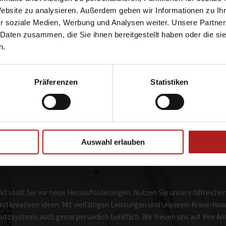
der Blendschutz
Intelligente Steuerung
Website zu analysieren. Außerdem geben wir Informationen zu I
r soziale Medien, Werbung und Analysen weiter. Unsere Partner
 Daten zusammen, die Sie ihnen bereitgestellt haben oder die s
n.
r Tag
Winter Tag
Sommer Nacht
Winter N
Präferenzen
Statistiken
Auswahl erlauben
t stellt Sie vor neue Herausforderungen. Nutzen Sie unsere hilfreichen 
d kreativen Ideen. Mit vielfältigen Leistungen und unserem Know-How si
tzsystems auch gerne persönlich behilflich. Wir freuen uns auf Ihre A