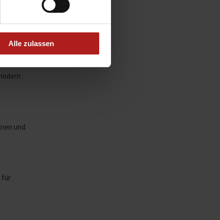
erden, um
Alle zulassen
 modern
ffnen und
 für