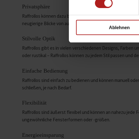
Privatsphäre
Raffrollos können dazu beitragen, Ihre Privatsphäre zu sch
neugierige Blicke von außen abzuhalten.
Ablehnen
Stilvolle Optik
Raffrollos gibt es in vielen verschiedenen Designs, Farben u
oder rustikal – Raffrollos können zu jedem Stil passen und 
Einfache Bedienung
Raffrollos sind einfach zu bedienen und können manuell ode
schließen, je nach Bedarf.
Flexibilität
Raffrollos sind äußerst flexibel und können an nahezu jede
ungewöhnliche Fensterformen oder -größen.
Energieeinsparung