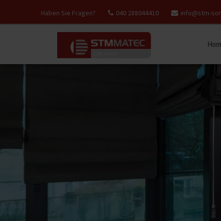
Haben Sie Fragen?
040 288044410
info@stm-so
Hom