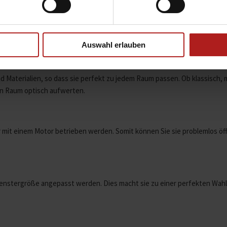
ützen. Sie können je nach Wunsch in verschiedenen Höhen eingestellt w
Auswahl erlauben
nd Materialien, so dass sie perfekt zu jedem Raum passen. Ob klassisch,
den Raum optisch aufwerten.
r mit einem Motor betrieben werden. Somit können Sie sie problemlos ö
 Fenstergröße angepasst werden. Dies macht sie zu einer perfekten Wahl