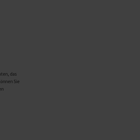
hten, das
 können Sie
en