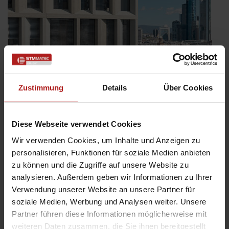
Zustimmung
Details
Über Cookies
Diese Webseite verwendet Cookies
Wir verwenden Cookies, um Inhalte und Anzeigen zu
WAREMA Windra Flachlamelle: Windstabilität hat einen
personalisieren, Funktionen für soziale Medien anbieten
Namen
zu können und die Zugriffe auf unsere Website zu
Veröffentlicht
1. August 2023
analysieren. Außerdem geben wir Informationen zu Ihrer
am
Sie wohnen in einer windexponierten Lage und möchten trotzdem
Verwendung unserer Website an unsere Partner für
nicht auf ein Wohlfühlklima verzichten? Trotz zunehmender
soziale Medien, Werbung und Analysen weiter. Unsere
Stürme durch ein raueres Klima möchten Sie Ihre Außenjalousien
Partner führen diese Informationen möglicherweise mit
nutzen können? Die Windra Flachlamelle von WAREMA verschafft
weiteren Daten zusammen, die Sie ihnen bereitgestellt