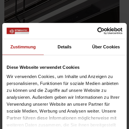
Zustimmung
Details
Über Cookies
Diese Webseite verwendet Cookies
Wir verwenden Cookies, um Inhalte und Anzeigen zu
SenSigna: Das Plus an Sicherheit für Ihr Zuhause
personalisieren, Funktionen für soziale Medien anbieten
zu können und die Zugriffe auf unsere Website zu
Veröffentlicht
20. Dezember 2023
analysieren. Außerdem geben wir Informationen zu Ihrer
am
Sich Zuhause sicher und wohl zu fühlen ist eine der wichtigsten
Verwendung unserer Website an unsere Partner für
Anforderung an die eigenen vier Wände. Das Frühwarnsystem
soziale Medien, Werbung und Analysen weiter. Unsere
SenSigna sorgt dafür, dass es im Ernstfall lediglich bei einem
Partner führen diese Informationen möglicherweise mit
Einbruchsversuch bleibt. SenSigna erfasst die Bewegung Ihrer
weiteren Daten zusammen, die Sie ihnen bereitgestellt
Außenjalousie, sind diese untypische, …