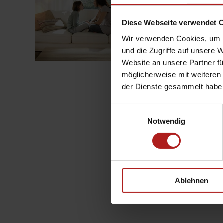
Bedürfnissen steuern k
arbeiten müssen – mit 
Diese Webseite verwendet 
Wir verwenden Cookies, um I
„Tageslicht
weiterlesen
ist
und die Zugriffe auf unsere 
der
Website an unsere Partner fü
Rhythmus
des
möglicherweise mit weiteren
Lebens“
der Dienste gesammelt habe
Einwilligungsauswahl
Notwendig
Ablehnen