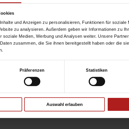
ann. Egal, ob Sie Ihre Wohnräume hell durchleuchten möchten oder kon
Außenjalousien von WAREMA lassen Sie Licht nach …
Cookies
nhalte und Anzeigen zu personalisieren, Funktionen für soziale
Website zu analysieren. Außerdem geben wir Informationen zu I
r soziale Medien, Werbung und Analysen weiter. Unsere Partner
 Daten zusammen, die Sie ihnen bereitgestellt haben oder die s
n.
Präferenzen
Statistiken
Auswahl erlauben