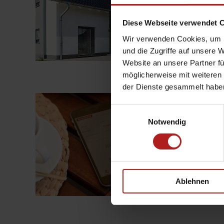
Atmosphäre. Der neue d
Nachbarn. Erleben Sie d
Diese Webseite verwendet 
Sonnenschutzlösunge
Wir verwenden Cookies, um I
und die Zugriffe auf unsere 
„Wohlfühl-
weiterlesen
Ambiente
Website an unsere Partner fü
in
möglicherweise mit weiteren
Ihrem
Wintergarten“
der Dienste gesammelt habe
Ein Raumklima ganz
Einwilligungsauswahl
Veröffentlicht
2. Oktober 2017
Notwendig
am
Die ideale Ergänzung f
von Sonnen- und Tempe
Sonnenschutzes – abhä
„Ein
weiterlesen
Ablehnen
Raumklima
ganz
nach
Ihren
Vorlieben!“