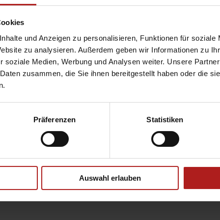
azugehörige Volant-Rollo schützt Sie perfekt vor neugierigen Blicken I
ie vier Jahreszeiten in Ihrem Wintergarten – ganz entspannt dank
Cookies
n …
nhalte und Anzeigen zu personalisieren, Funktionen für soziale
Website zu analysieren. Außerdem geben wir Informationen zu I
r soziale Medien, Werbung und Analysen weiter. Unsere Partner
 Daten zusammen, die Sie ihnen bereitgestellt haben oder die s
n.
 nach Ihren Vorlieben!
Präferenzen
Statistiken
ür Ihr Smart Home bietet der neue WMS Temperatursensor. Durch die K
raturautomatik ermöglicht der neue Sensor eine komfortable Steuerun
ngig von der Innentemperatur. Dabei misst der Sensor die Raumtemper
Auswahl erlauben