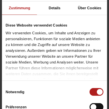
zu Wohnzwecken nutzen. Außerdem muss das
Haus mindestens
Zustimmung
Details
Über Cookies
10 Jahren alt
sein.
Die Förderhöhe beträgt
20% der Kosten
. Die
über drei Jahre
Diese Webseite verwendet Cookies
verteilt
von den zu zahlenden Steuern abgezogen werden. In den
Wir verwenden Cookies, um Inhalte und Anzeigen zu
ersten beiden Jahren werden 7%, im dritten Jahr 6% angerechnet.
personalisieren, Funktionen für soziale Medien anbieten
Das
maximale Investitionsvolumen
beläuft sie in 10 Jahren auf
zu können und die Zugriffe auf unsere Website zu
200.000€
. Hieraus leitet sich bei 20% Förderung auch der
maximale
analysieren. Außerdem geben wir Informationen zu Ihrer
Förderbetrag
von
40.000€
ab.
Verwendung unserer Website an unsere Partner für
soziale Medien, Werbung und Analysen weiter. Unsere
Beispiel:
Partner führen diese Informationen möglicherweise mit
Ihr Investitionsvolumen beträgt 120.000€. Dadurch zahlen Sie in
weiteren Daten zusammen, die Sie ihnen bereitgestellt
den ersten beiden Jahren jeweils 8.400€ weniger Steuern. Im
haben oder die sie im Rahmen Ihrer Nutzung der Dienste
dritten Jahr sparen Sie sich nochmal 7.200€, sodass die Förderung
gesammelt haben.
Einwilligungsauswahl
über alle 3 Jahre hinweg 24.000€ beträgt.
Notwendig
Stand: 09.10.2024
Präferenzen