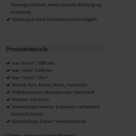
Führungsschienen, keine separate Befestigung
notwendig
Einbau auch ohne Fensteraustausch möglich
Produktdetails
max. Breite*: 3.000 mm
max. Höhe*: 3.500 mm
max. Fläche* :10 m²
Antrieb: Gurt, Kurbel, Motor, Funkmotor
Rollladenpanzer: Aluminium oder Kunststoff
Revision: Von innen
Anwendungsbereiche: In bauseits vorhandene
Kästen/Schächte
Ausstattungs-Extras*: Revisionsblende
(*Typen- und ausstattungsabhängig)