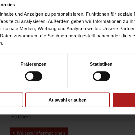
Produktbeschreibung
Cookies
nhalte und Anzeigen zu personalisieren, Funktionen für soziale
Maßgeschneiderten Sonnenschutz finden und vorhandene
Thema. Wenn die vorhandenen Rollladenkästen noch zu
Website zu analysieren. Außerdem geben wir Informationen zu I
Strukturen nutzen ist wichtig, wenn bei
verwenden sind, bieten die auf dem Fensterrahmen
r soziale Medien, Werbung und Analysen weiter. Unsere Partner
Renovierungsmaßnahmen ein Fensteraustausch ansteht.
aufgesetzten Renovierungs-Rollläden hier eine ideale
 Daten zusammen, die Sie ihnen bereitgestellt haben oder die s
Schall- und Wärmeschutz ist gerade im Altbau ein wichtiges
n.
Brillante Extras
Präferenzen
Statistiken
Integrierter Inektenschutz
Weitere Informationen zu Ausstattungsextras Rollladen
Auswahl erlauben
Farben
Weitere Informationen