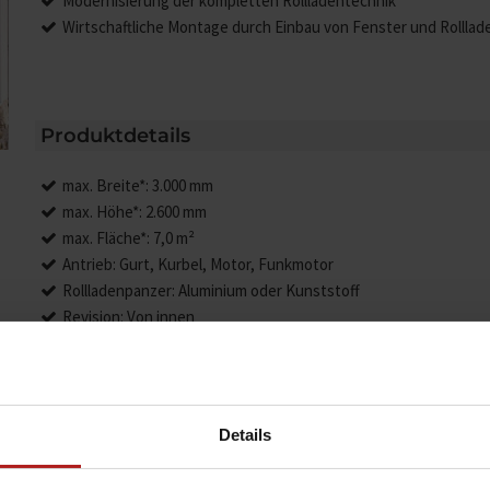
Modernisierung der kompletten Rollladentechnik
Wirtschaftliche Montage durch Einbau von Fenster und Rolllad
Produktdetails
max. Breite*: 3.000 mm
max. Höhe*: 2.600 mm
max. Fläche*: 7,0 m²
Antrieb: Gurt, Kurbel, Motor, Funkmotor
Rollladenpanzer: Aluminium oder Kunststoff
Revision: Von innen
Anwendungsbereiche: Sanierung, bei Austausch der Fenster
Ausstattungsextras*: Revisionsblende
(*Typen- und ausstattungsabhängig)
Details