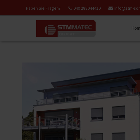
Haben Sie Fragen?
040 288044410
info@stm-so
Hom