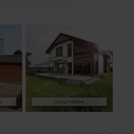
n
Schräg-Rollläden