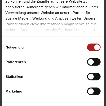
zu können und die Zugriffe auf unsere Website zu
analysieren. Außerdem geben wir Informationen zu Ihrer
Verwendung unserer Website an unsere Partner für
soziale Medien, Werbung und Analysen weiter. Unsere
Partner führen diese Informationen möglicherweise mit
weiteren Daten zusammen, die Sie ihnen bereitgestellt
Farben für Lamellen & Rollladen-Profile
haben oder die sie im Rahmen Ihrer Nutzung der Dienste
gesammelt haben.
Einwilligungsauswahl
Notwendig
Präferenzen
Statistiken
Marketing