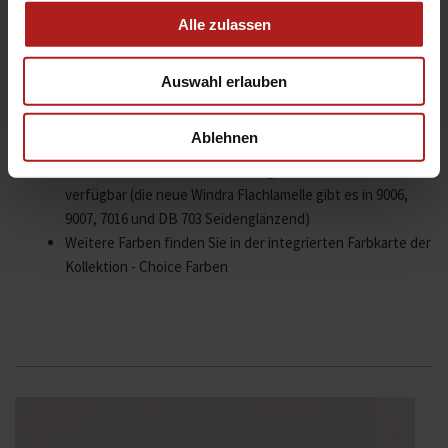
Alle zulassen
Auswahl erlauben
Kollektion für Außenjalousien
Selection Farben: Wählen Sie aus acht verschiedenen
Ablehnen
Farben den passenden Farbton für Ihre Lamellen
Alle Farben sind für alle Lamellengeometrien der Kollektion
verfügbar (die neue Windra Flachlamelle gibt es in 9006,
9007, 7016 und DB 703 Seidenglänzend)
Weitere Farben finden Sie in der integrierten Farbkarte der
Kollektion - Choice Farben