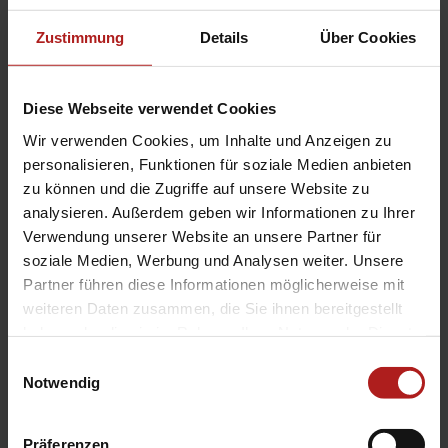
eingefahrenen Zustand perfekten Schutz
Zustimmung
Details
Über Cookies
Einfaches Bedienen per Handgriff
Diese Webseite verwendet Cookies
Produktdetails
Wir verwenden Cookies, um Inhalte und Anzeigen zu
personalisieren, Funktionen für soziale Medien anbieten
max. Höhe: 2.500 mm
zu können und die Zugriffe auf unsere Website zu
max. Auszug: 5.000 mm
analysieren. Außerdem geben wir Informationen zu Ihrer
max. Fläche: 10 m²
Verwendung unserer Website an unsere Partner für
Bedienung: Bediengriff
soziale Medien, Werbung und Analysen weiter. Unsere
Farbe: Pulverbeschichtet gem. WAREMA
Partner führen diese Informationen möglicherweise mit
Farbwelt
weiteren Daten zusammen, die Sie ihnen bereitgestellt
Markisentuch: Acryl, optional Acryl All
haben oder die sie im Rahmen Ihrer Nutzung der Dienste
Weather, Starlight Blue, Soltis 92, Screen,
gesammelt haben.
Einwilligungsauswahl
Twilight Pearl
Notwendig
Montage: Montage der Kassette an Wand
oder in die Laibung
Präferenzen