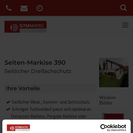
Seiten-Markise 390
Seitlicher Dreifachschutz
Ihre Vorteile
Weitere
Seitlicher Wind-, Sonnen- und Sichtschutz
Bilder
Schräger Tuchverlauf passt sich optimal an
Terrassen-Markise, Pergola-Markise oder
Terrassendach an
Die Kassette bietet dem Markisentuch im