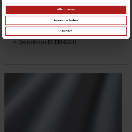
Schmutzabweisend
Alle zulassen
Besonders reißfest
Luft- und lichtdurchlässig
Auswahl erlauben
Guter Blendschutz
Ablehnen
Bei dunklen Dessins gute Durchsicht
Baustoffklasse B1 (DIN 4102-1)