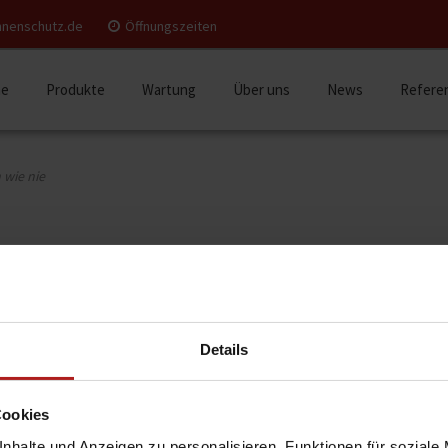
nnenschutz.de
Öffnungszeiten
e
Produkte
Wartung
Über uns
News
Refere
 wie nie
fach wie nie
llladen, Außenjalousie und Co. ganz bequem per App oder Alexa
Details
nk der cleveren WMS Automatikprogramme verwandeln Sie Ihr
mehr Komfort, Energieeffizienz und Sicherheit. Wir beraten Sie
 Erfahren Sie mehr zu WMS WebControl pro.
Cookies
nhalte und Anzeigen zu personalisieren, Funktionen für soziale