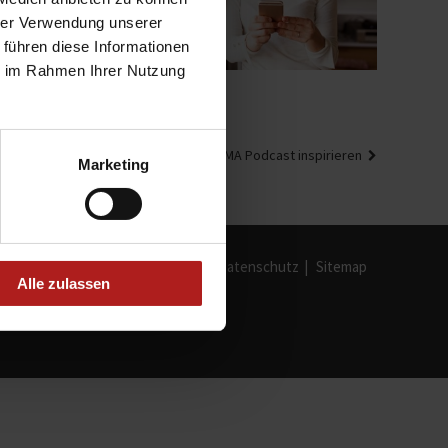
hrer Verwendung unserer
 führen diese Informationen
ie im Rahmen Ihrer Nutzung
chster
aub Daheim – Lassen Sie sich im WAREMA Podcast inspirieren
Marketing
trag
Impressum
Datenschutz
Sitemap
Alle zulassen