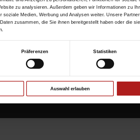
Website zu analysieren. Außerdem geben wir Informationen zu I
r soziale Medien, Werbung und Analysen weiter. Unsere Partner
 Daten zusammen, die Sie ihnen bereitgestellt haben oder die s
n.
Nä
er
Url
Präferenzen
Statistiken
Bei
Auswahl erlauben
STM MATEC GMBH & Co. KG
Brookstieg 9
22145 Stapelfeld