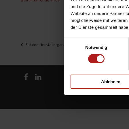
und die Zugriffe auf unsere 
Website an unsere Partner fü
möglicherweise mit weiteren
der Dienste gesammelt habe
Beitragsnavigation
Einwilligungsauswahl
Vorheriger
5-Jahre-Herstellergarantie – So gehen Sie auf Nummer sich
Notwendig
Beitrag
Ablehnen