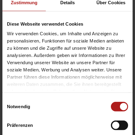
Zustimmung
Details
Über Cookies
Diese Webseite verwendet Cookies
Wir verwenden Cookies, um Inhalte und Anzeigen zu
personalisieren, Funktionen für soziale Medien anbieten
zu können und die Zugriffe auf unsere Website zu
analysieren. Außerdem geben wir Informationen zu Ihrer
Verwendung unserer Website an unsere Partner für
soziale Medien, Werbung und Analysen weiter. Unsere
Abdunkelungslamellen
Partner führen diese Informationen möglicherweise mit
Perfekter Lamellenschluss dank der speziellen Lamellengeometrie
weiteren Daten zusammen, die Sie ihnen bereitgestellt
– wenn es besonders dunkel sein soll
haben oder die sie im Rahmen Ihrer Nutzung der Dienste
Zetra Lamelle 80 Z - Gerades Lamellendesign mit
gesammelt haben.
Einwilligungsauswahl
verbesserter Abdunkelung (passt optisch perfekt zum
Notwendig
neuen A 37 Rollladen-Profil in glatter Ausführung)
Lamellenbreiten: 80 (Zetra), 73 und 90/93 mm
Schienengeführt, seilgeführt
Präferenzen