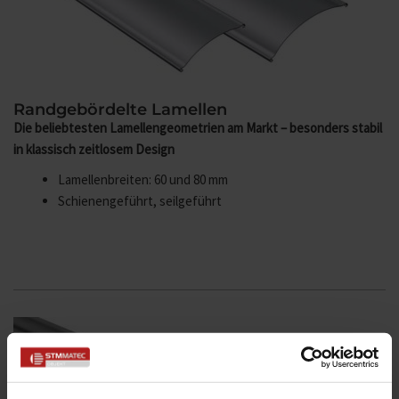
Randgebördelte Lamellen
Die beliebtesten Lamellengeometrien am Markt – besonders stabil
in klassisch zeitlosem Design
Lamellenbreiten: 60 und 80 mm
Schienengeführt, seilgeführt