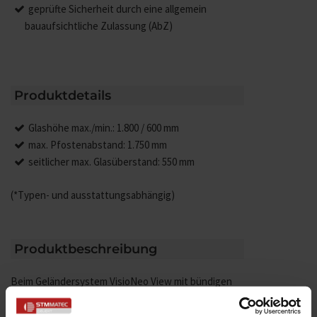
geprüfte Sicherheit durch eine allgemein
bauaufsichtliche Zulassung (AbZ)
Produktdetails
Glashöhe max./min.: 1.800 / 600 mm
max. Pfostenabstand: 1.750 mm
seitlicher max. Glasüberstand: 550 mm
(*Typen- und ausstattungsabhängig)
Produktbeschreibung
Beim Geländersystem VisioNeo View mit bündigen
Geländerpfosten schließt die obere Glaskante
bündig mit den filigranen Geländerpfosten ab. Das