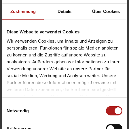
verleiht ein zeitloses und elegantes Aussehen.
Zustimmung
Details
Über Cookies
Gleichzeitig stehen eine Vielzahl an
Gestaltungsmöglichkeiten zur Auswahl.
Diese Webseite verwendet Cookies
Wir verwenden Cookies, um Inhalte und Anzeigen zu
Brillante Extras
personalisieren, Funktionen für soziale Medien anbieten
zu können und die Zugriffe auf unsere Website zu
Optionale Balkonblende
analysieren. Außerdem geben wir Informationen zu Ihrer
Vier Montagearten
Verwendung unserer Website an unsere Partner für
Optionale Glasmaßzeichnung
soziale Medien, Werbung und Analysen weiter. Unsere
Minimalistischer Glaskantenschutz
Partner führen diese Informationen möglicherweise mit
weiteren Daten zusammen, die Sie ihnen bereitgestellt
haben oder die sie im Rahmen Ihrer Nutzung der Dienste
gesammelt haben.
Das könnte Sie auch interessieren
Einwilligungsauswahl
Notwendig
Präferenzen