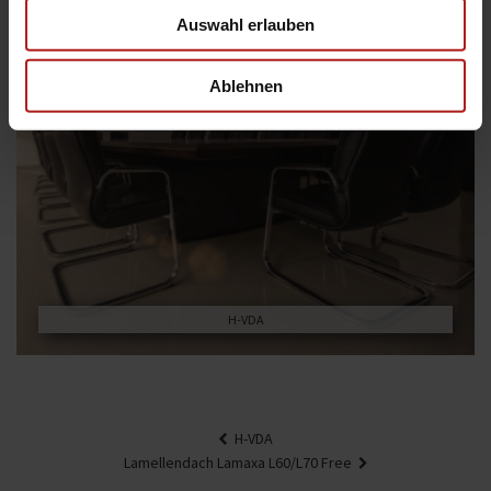
Auswahl erlauben
Ablehnen
H-VDA
Beitragsnavigation
H-VDA
Lamellendach Lamaxa L60/L70 Free