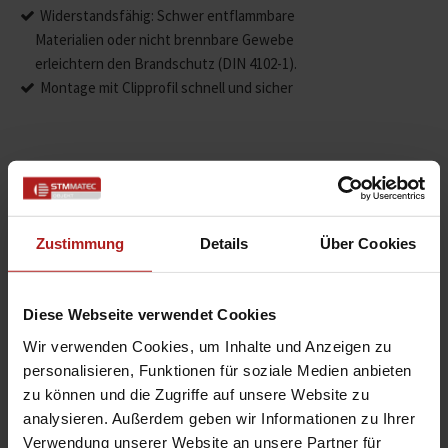
Widerstandsfähig: Schwer entflammbare
Materialien oder nicht brennbare Gewebe
erleichtern den Brandschutz (DIN 4102-1).
Montage mit Clipprofil schnell und sicher
Produktdetails
max. Breite: 4.000 mm
Zustimmung
Details
Über Cookies
max. Höhe: 5.500 mm
max. Fläche: 18 m²
Bedienung: Motor oder Funkmotoren
Diese Webseite verwendet Cookies
Führung: Seitliche Führung durch ZIP
Wir verwenden Cookies, um Inhalte und Anzeigen zu
(Reißverschluss) mit flexiblen Inlay
personalisieren, Funktionen für soziale Medien anbieten
Anwendungsbereiche: senkrechte Glasflächen,
zu können und die Zugriffe auf unsere Website zu
ideal bei Pfosten-Riegel-Fassade
analysieren. Außerdem geben wir Informationen zu Ihrer
Stoffqualität: Soltis B92
Verwendung unserer Website an unsere Partner für