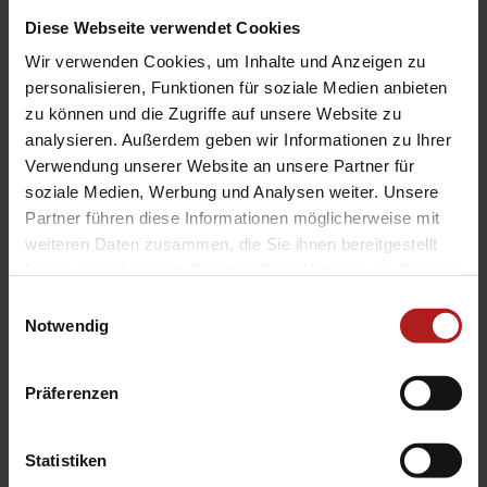
max. Fläche: 10 m²
Diese Webseite verwendet Cookies
Lamellenbreite: Holz 25 mm, 50 mm, 70 mm. Bambus:
50 mm, 25 mm
Wir verwenden Cookies, um Inhalte und Anzeigen zu
Bedienung: Schnur, Schnur/Stab, Kette, Retro,
personalisieren, Funktionen für soziale Medien anbieten
Elektroantrieb
zu können und die Zugriffe auf unsere Website zu
Führung: Optional, seitlich mit Stahlseil
analysieren. Außerdem geben wir Informationen zu Ihrer
Anwendungsbereiche: Für Fenster, Türen,
Verwendung unserer Website an unsere Partner für
Bildschirmarbeitsplätze
soziale Medien, Werbung und Analysen weiter. Unsere
Montage: An Wand und Decken sowie über
Partner führen diese Informationen möglicherweise mit
Klemmträger
weiteren Daten zusammen, die Sie ihnen bereitgestellt
haben oder die sie im Rahmen Ihrer Nutzung der Dienste
gesammelt haben.
Einwilligungsauswahl
Notwendig
Produktbeschreibung
Präferenzen
Verbinden Sie zuverlässigen Sonnenschutz mit
einzigartiger gestalterischer Wirkung. Holz- und
Bambus-Jalousien von ANWIS geben Ihren Räumen eine
Statistiken
ganz natürliche, persönliche Note. Durch